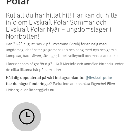
Polar
Kul att du har hittat hit! Här kan du hitta
info om Livskraft Polar Sommar och
Livskraft Polar Nyår – ungdomsläger i
Norrbotten!
Den 21-23 augusti ses vi på Storstrand (Piteå) för en helg med
ungdomsgudstjänster, go gemenskap och häng med nya och gamla
kompisar, bad i älven, tävlingar, bibel, volleyboll och massa annat kul!
Låter det som något för dig? – Kul! Mer info och anmälan hittar du under
de olika flikarna här på hemsidan.
Håll dig uppdaterad på vårt instagramkonto:
@livskraftpolar
Har du några funderingar?
Tveka inte att kontakta lägerchef Ellen
Lidberg: ellen.lidberg@efs.nu