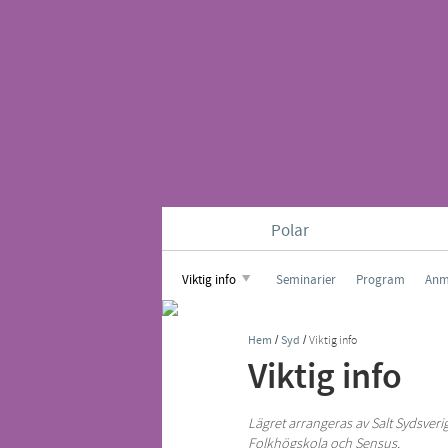
Polar
Viktig info
Seminarier
Program
Anm
Hem
/
Syd
/
Viktig info
Viktig info
Lägret arrangeras av Salt Sydsve
Folkhögskola och Sensus.