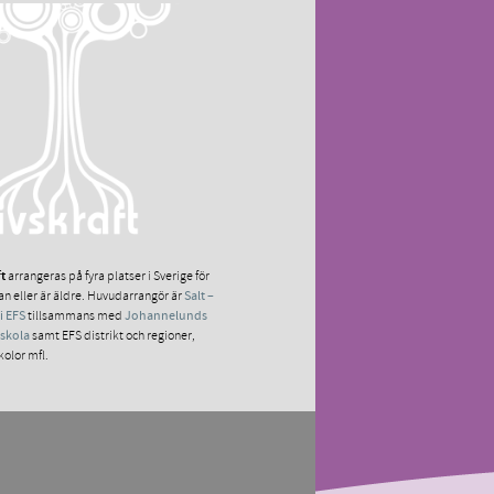
ft
arrangeras på fyra platser i Sverige för
ian eller är äldre. Huvudarrangör är
Salt –
i EFS
tillsammans med
Johannelunds
gskola
samt EFS distrikt och regioner,
kolor mfl.