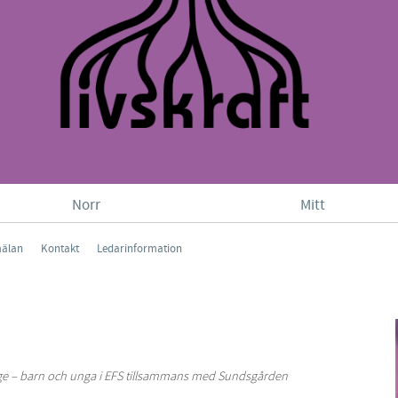
Norr
Mitt
älan
Kontakt
Ledarinformation
rige – barn och unga i EFS tillsammans med Sundsgården