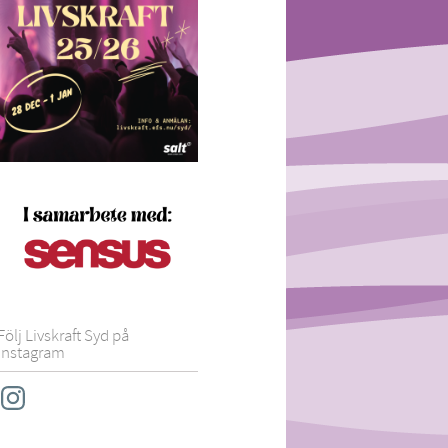
Följ Livskraft Syd på
instagram
Instagram