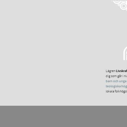
Lägren
Livskra
dig som går i n
barn och unga 
teologiska hö
lokala folkhögs