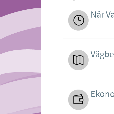
När V
Vägbe
Ekono