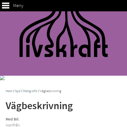
Meny
Hem
/
Syd
/
Viktig info
/
Vägbeskrivning
Vägbeskrivning
Med Bil:
Norrifrån: