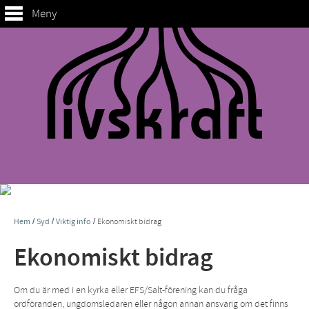
Meny
Hem
/
Syd
/
Viktig info
/
Ekonomiskt bidrag
Ekonomiskt bidrag
Om du är med i en kyrka eller EFS/Salt-förening kan du fråga
ordföranden, ungdomsledaren eller någon annan ansvarig om det finns