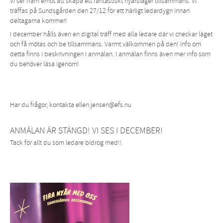
Vi ser fram emot att skapa ett fantastiskt nyårsläger tillsammans. Vi
träffas på Sundsgården den 27/12 för ett härligt ledardygn innan
deltagarna kommer!
I december hålls även en digital träff med alla ledare där vi checkar läget
och få mötas och be tillsammans. Varmt välkommen på den! Info om
detta finns i beskrivningen i anmälan. I anmälan finns även mer info som
du behöver läsa igenom!
Har du frågor, kontakta ellen.jensen@efs.nu
ANMÄLAN ÄR STÄNGD! VI SES I DECEMBER!
Tack för allt du som ledare bidrog med!!