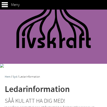
Meny
Hem
/
Syd
/
Ledarinformation
Ledarinformation
SÅÅ KUL ATT HA DIG MED!