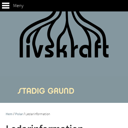
Meny
Hem
/
Polar
/
Ledarinformation